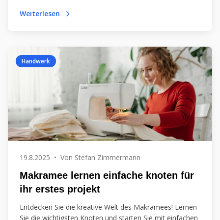
Handwerk. Schnitzen macht Spaß und fördert deine
Weiterlesen
Fähigkeiten!
Handwerk
19.8.2025
•
Von
Stefan Zimmermann
Makramee lernen einfache knoten für
ihr erstes projekt
Entdecken Sie die kreative Welt des Makramees! Lernen
Sie die wichtigsten Knoten und starten Sie mit einfachen