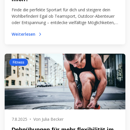
Finde die perfekte Sportart für dich und steigere dein
Wohlbefinden! Egal ob Teamsport, Outdoor-Abenteuer
oder Entspannung – entdecke vielfältige Möglichkeiten,
die zu deinen Zielen passen. Starte deine Sportreise
Weiterlesen
jetzt!
Fitness
7.8.2025
•
Von
Julia Becker
Dehnübungen für mehr flexibilität im