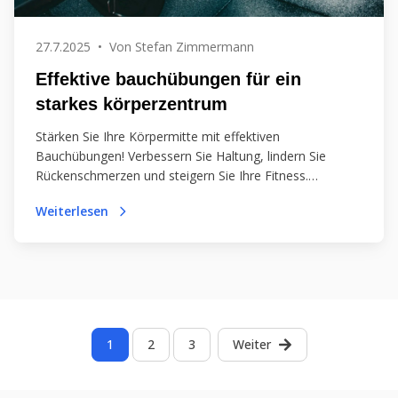
27.7.2025
•
Von
Stefan Zimmermann
Effektive bauchübungen für ein
starkes körperzentrum
Stärken Sie Ihre Körpermitte mit effektiven
Bauchübungen! Verbessern Sie Haltung, lindern Sie
Rückenschmerzen und steigern Sie Ihre Fitness.
Entdecken Sie einfache Übungen für Zuhause und Tipps
Weiterlesen
zur Ernährung!
1
2
3
Weiter