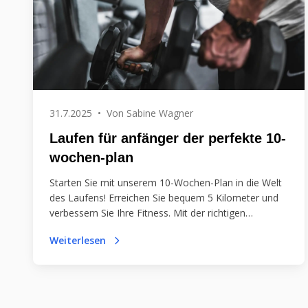
31.7.2025
•
Von
Sabine Wagner
Laufen für anfänger der perfekte 10-
wochen-plan
Starten Sie mit unserem 10-Wochen-Plan in die Welt
des Laufens! Erreichen Sie bequem 5 Kilometer und
verbessern Sie Ihre Fitness. Mit der richtigen
Ausrüstung und Motivation wird Ihr erster Lauf zum
Weiterlesen
Erfolg!