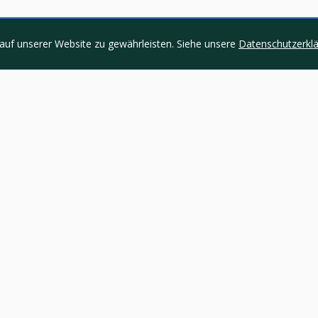
auf unserer Website zu gewährleisten. Siehe unsere
Datenschutzerkl
 Links
Kategorien
Kunst & Kultur
Fitness
Lebensstil
erklärung
Digitales Marketing