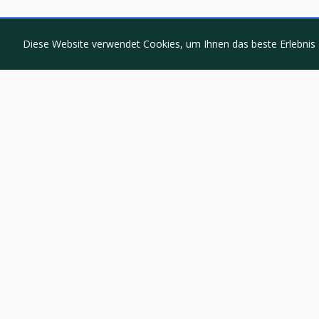
Diese Website verwendet Cookies, um Ihnen das beste Erlebnis 
Über uns
Schnelle
Wir sind ein kreatives Grafikdesign- und
Startseite
Webdesignunternehmen, das einzigartige
Blog
und ansprechende digitale Lösungen für
Unternehmen aller Größenordnungen
Kontakt
entwickelt. Unser Fokus liegt auf
maßgeschneidertem Webseiten-Design,
Datenschutz
Markenentwicklung und innovativen