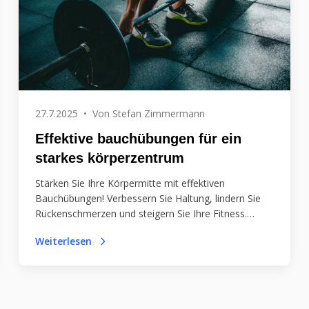
27.7.2025
•
Von
Stefan Zimmermann
Effektive bauchübungen für ein
starkes körperzentrum
Stärken Sie Ihre Körpermitte mit effektiven
Bauchübungen! Verbessern Sie Haltung, lindern Sie
Rückenschmerzen und steigern Sie Ihre Fitness.
Entdecken Sie einfache Übungen für Zuhause und
Weiterlesen
Tipps zur Ernährung!