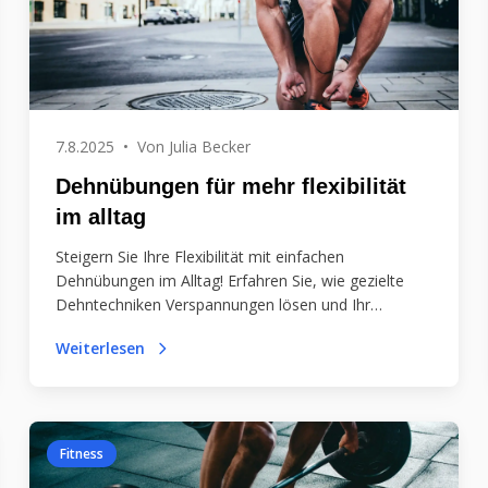
7.8.2025
•
Von
Julia Becker
Dehnübungen für mehr flexibilität
im alltag
Steigern Sie Ihre Flexibilität mit einfachen
Dehnübungen im Alltag! Erfahren Sie, wie gezielte
Dehntechniken Verspannungen lösen und Ihr
Wohlbefinden fördern können. Bleiben Sie beweglich
Weiterlesen
und gesund!
Fitness