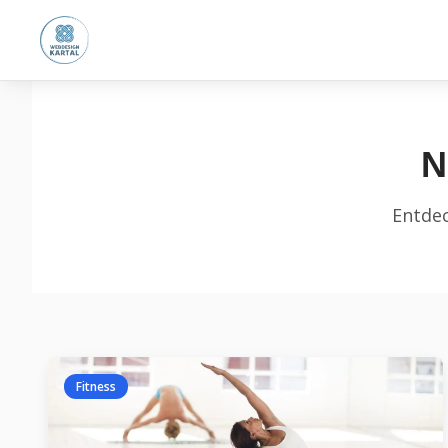
N
Entdec
Fitness