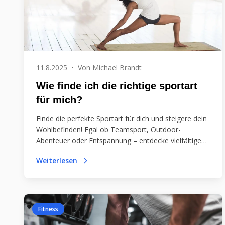
11.8.2025
•
Von
Michael Brandt
Wie finde ich die richtige sportart
für mich?
Finde die perfekte Sportart für dich und steigere dein
Wohlbefinden! Egal ob Teamsport, Outdoor-
Abenteuer oder Entspannung – entdecke vielfältige
Möglichkeiten, die zu deinen Zielen passen. Starte
Weiterlesen
deine Sportreise jetzt!
Fitness