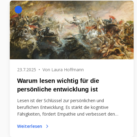
23.7.2025
•
Von
Laura Hoffmann
Warum lesen wichtig für die
persönliche entwicklung ist
Lesen ist der Schlüssel zur persönlichen und
beruflichen Entwicklung. Es stärkt die kognitive
Fähigkeiten, fördert Empathie und verbessert den
Wortschatz. Entdecken Sie die Vorteile des Lesens für
Weiterlesen
ein erfülltes Leben!