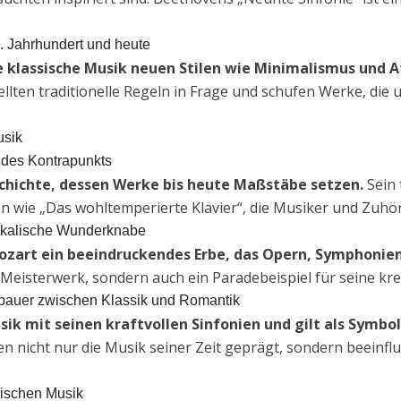
0. Jahrhundert und heute
ie klassische Musik neuen Stilen wie Minimalismus und A
llten traditionelle Regeln in Frage und schufen Werke, die
usik
 des Kontrapunkts
schichte, dessen Werke bis heute Maßstäbe setzen.
Sein 
n wie „Das wohltemperierte Klavier“, die Musiker und Zuhö
ikalische Wunderknabe
Mozart ein beeindruckendes Erbe, das Opern, Symphon
n Meisterwerk, sondern auch ein Paradebeispiel für seine krea
bauer zwischen Klassik und Romantik
ik mit seinen kraftvollen Sinfonien und gilt als Symbol 
en nicht nur die Musik seiner Zeit geprägt, sondern beeinf
sischen Musik