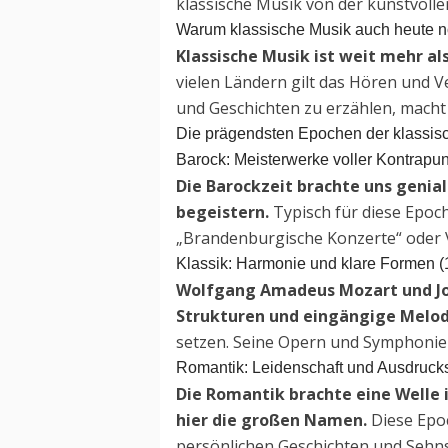
klassische Musik von der kunstvoll
Warum klassische Musik auch heute no
Klassische Musik ist weit mehr al
vielen Ländern gilt das Hören und V
und Geschichten zu erzählen, macht 
Die prägendsten Epochen der klassis
Barock: Meisterwerke voller Kontrapu
Die Barockzeit brachte uns genia
begeistern.
Typisch für diese Epoch
„Brandenburgische Konzerte“ oder V
Klassik: Harmonie und klare Formen 
Wolfgang Amadeus Mozart und Jos
Strukturen und eingängige Melod
setzen. Seine Opern und Symphonien 
Romantik: Leidenschaft und Ausdruck
Die Romantik brachte eine Welle 
hier die großen Namen.
Diese Epoc
persönlichen Geschichten und Sehnsü