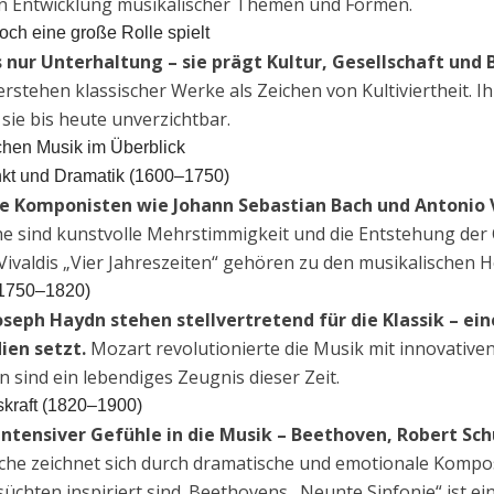
en Entwicklung musikalischer Themen und Formen.
ch eine große Rolle spielt
s nur Unterhaltung – sie prägt Kultur, Gesellschaft und 
erstehen klassischer Werke als Zeichen von Kultiviertheit. 
sie bis heute unverzichtbar.
chen Musik im Überblick
nkt und Dramatik (1600–1750)
le Komponisten wie Johann Sebastian Bach und Antonio V
e sind kunstvolle Mehrstimmigkeit und die Entstehung der 
ivaldis „Vier Jahreszeiten“ gehören zu den musikalischen H
(1750–1820)
eph Haydn stehen stellvertretend für die Klassik – ei
ien setzt.
Mozart revolutionierte die Musik mit innovative
sind ein lebendiges Zeugnis dieser Zeit.
skraft (1820–1900)
intensiver Gefühle in die Musik – Beethoven, Robert Sc
he zeichnet sich durch dramatische und emotionale Komposi
chten inspiriert sind. Beethovens „Neunte Sinfonie“ ist ein