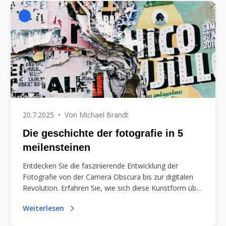
20.7.2025
•
Von
Michael Brandt
Die geschichte der fotografie in 5
meilensteinen
Entdecken Sie die faszinierende Entwicklung der
Fotografie von der Camera Obscura bis zur digitalen
Revolution. Erfahren Sie, wie sich diese Kunstform über
Jahrhunderte verändert hat und unsere Wahrnehmung
Weiterlesen
geprägt hat!