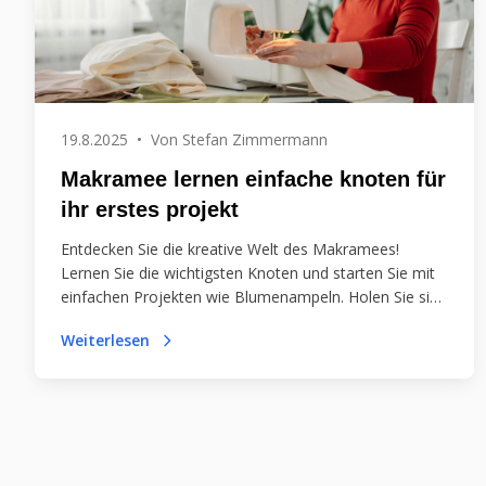
19.8.2025
•
Von
Stefan Zimmermann
Makramee lernen einfache knoten für
ihr erstes projekt
Entdecken Sie die kreative Welt des Makramees!
Lernen Sie die wichtigsten Knoten und starten Sie mit
einfachen Projekten wie Blumenampeln. Holen Sie sich
Tipps zu Materialien und Werkzeugen für Ihr erstes
Weiterlesen
Kunstwerk!