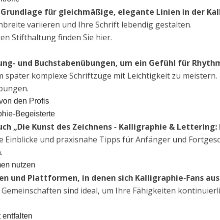
e Grundlage für gleichmäßige, elegante Linien in der Kal
breite variieren und Ihre Schrift lebendig gestalten.
en Stifthaltung finden Sie hier.
ung- und Buchstabenübungen, um ein Gefühl für Rhyth
m später komplexe Schriftzüge mit Leichtigkeit zu meistern.
übungen.
von den Profis
phie-Begeisterte
uch „Die Kunst des Zeichnens - Kalligraphie & Lettering:
e Einblicke und praxisnahe Tipps für Anfänger und Fortges
.
men nutzen
ren und Plattformen, in denen sich Kalligraphie-Fans au
Gemeinschaften sind ideal, um Ihre Fähigkeiten kontinuier
 entfalten