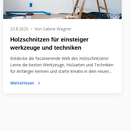
23.8.2025
•
Von
Sabine Wagner
Holzschnitzen für einsteiger
werkzeuge und techniken
Entdecke die faszinierende Welt des Holzschnitzens!
Lerne die besten Werkzeuge, Holzarten und Techniken
für Anfänger kennen und starte kreativ in dein neues
Handwerk. Schnitzen macht Spaß und fördert deine
Weiterlesen
Fähigkeiten!