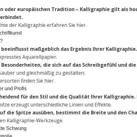
en oder europäischen Tradition – Kalligraphie gilt als 
erbindet.
te der Kalligraphie erfahren Sie hier.
chriftkunst
n?
 beeinflusst maßgeblich das Ergebnis Ihrer Kalligraphie.
epresstes Aquarellpapier.
n Besonderheiten, die sich auf das Schreibgefühl und d
t sauber und gleichmäßig zu gestalten.
ersorten finden Sie hier.
r und Profis
eidend für den Stil und die Qualität Ihrer Kalligraphie.
pitze erzeugt unterschiedliche Linien und Effekte.
auf die Spitze ausüben, bestimmt die Breite und den Char
igen Kalligraphie-Werkzeuge.
ekte Schwung
trolle